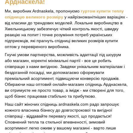
Арднаскела!
Ми, виробник Ardnaskela, пропонуємо
гуртом купити теплу
спідницю великого розміру
у найрізноманітніших варіаціях -
від класики до трендових моделей. Локальне виробництво в
Хмельницькому забезпечує чіткий контроль якості, швидку
реакцію на попит і точне розуміння потреб українських
підприємців, які прагнуть спідниці великих розмірів купити
оптом у перевіреного виробника.
Гнучкі умови партнерства, можливість адаптації під шоурум
або магазин, коректні мінімальні партії - все це робить
співпрацю з нами вигідною. Завдяки унікальним матеріалам і
бездоганній посадці, ми допомагаємо сформувати
преміальний асортимент, підвищуючи конверсію продажів.
Обираючи наш оптовий онлайн-магазин спідниць Арднаскела,
ви отримуєте не просто товар, а імідж - ми створені для того,
щоб бізнес працював стабільно та прибутково.
Наш сайт жіночих спідниць ardnaskela.com радо запрошує
кожного власника бізнесу до довгострокової та вигідної
співпраці - віддавайте перевагу якості, що продається!
Сповнений тепла та стильної впевненості, зимовий
асортимент легко оживе у вашому магазині - варто лише