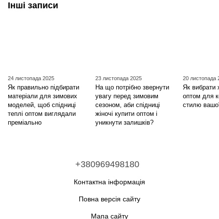
Інші записи
24 листопада 2025
23 листопада 2025
20 листопада 
Як правильно підбирати
На що потрібно звернути
Як вибрати 
матеріали для зимових
увагу перед зимовим
оптом для 
моделей, щоб спідниці
сезоном, аби спідниці
стилю вашої
теплі оптом виглядали
жіночі купити оптом і
преміально
уникнути залишків?
+380969498180
Контактна інформація
Повна версія сайту
Мапа сайту