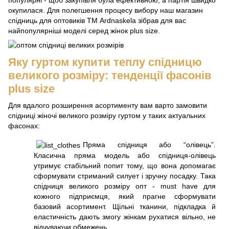
популярні - щоб закупівля була ефективною, а партія швидко
окупилася. Для полегшення процесу вибору наш магазин
спідниць для оптовиків ТМ Ardnaskela зібрав для вас
найпопулярніші моделі серед жінок plus size.
Яку гуртом купити теплу спідницю
великого розміру: тенденції фасонів
plus size
Для вдалого розширення асортименту вам варто замовити
спідниці жіночі великого розміру гуртом у таких актуальних
фасонах:
Пряма спідниця або “олівець”.
Класична пряма модель або спідниця-олівець
утримує стабільний попит тому, що вона допомагає
сформувати стриманий силует і зручну посадку. Така
спідниця великого розміру опт - must have для
кожного підприємця, який прагне сформувати
базовий асортимент. Щільні тканини, підкладка й
еластичність дають змогу жінкам рухатися вільно, не
відчуваючи обмежень.