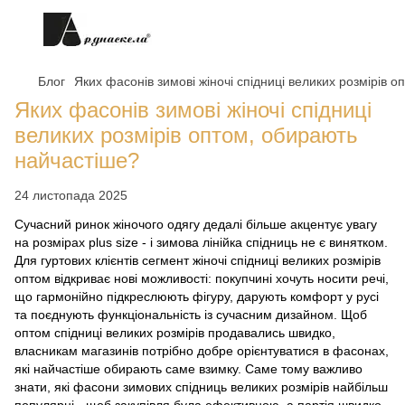
Блог
Яких фасонів зимові жіночі спідниці великих розмірів 
Яких фасонів зимові жіночі спідниці
великих розмірів оптом, обирають
найчастіше?
24 листопада 2025
Сучасний ринок жіночого одягу дедалі більше акцентує увагу
на розмірах plus size - і зимова лінійка спідниць не є винятком.
Для гуртових клієнтів сегмент жіночі спідниці великих розмірів
оптом відкриває нові можливості: покупчині хочуть носити речі,
що гармонійно підкреслюють фігуру, дарують комфорт у русі
та поєднують функціональність із сучасним дизайном. Щоб
оптом спідниці великих розмірів продавались швидко,
власникам магазинів потрібно добре орієнтуватися в фасонах,
які найчастіше обирають саме взимку. Саме тому важливо
знати, які фасони зимових спідниць великих розмірів найбільш