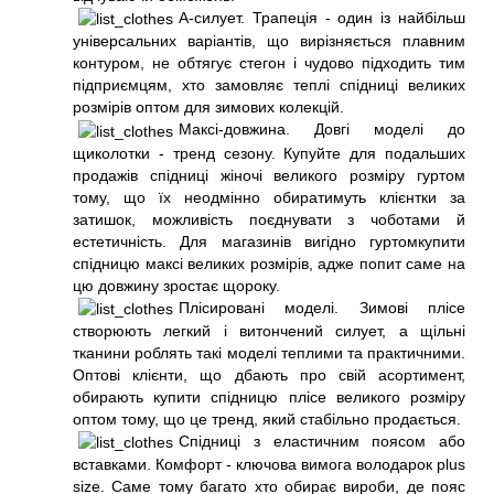
А-силует. Трапеція - один із найбільш
універсальних варіантів, що вирізняється плавним
контуром, не обтягує стегон і чудово підходить тим
підприємцям, хто замовляє теплі спідниці великих
розмірів оптом для зимових колекцій.
Максі-довжина. Довгі моделі до
щиколотки - тренд сезону. Купуйте для подальших
продажів спідниці жіночі великого розміру гуртом
тому, що їх неодмінно обиратимуть клієнтки за
затишок, можливість поєднувати з чоботами й
естетичність. Для магазинів вигідно гуртомкупити
спідницю максі великих розмірів, адже попит саме на
цю довжину зростає щороку.
Плісировані моделі. Зимові плісе
створюють легкий і витончений силует, а щільні
тканини роблять такі моделі теплими та практичними.
Оптові клієнти, що дбають про свій асортимент,
обирають купити спідницю плісе великого розміру
оптом тому, що це тренд, який стабільно продається.
Спідниці з еластичним поясом або
вставками. Комфорт - ключова вимога володарок plus
size. Саме тому багато хто обирає вироби, де пояс