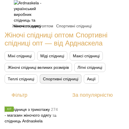
Жіночі спідниці оптом
Спортивні спідниці
Жіночі спідниці оптом Спортивні
спідниці опт — від Арднаскела
Міні спідниці
Міді спідниці
Максі спідниці
Жіночі спідниці великих розмірів
Літні спідниці
Теплі спідниці
Спортивні спідниці
Акції
Фільтр
За популярністю
ХІТ