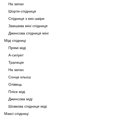
На запах
Шорти-спідниця
Спідниця з еко-шкіри
Замшева міні спідниця
Джинсова спідниця міні
Міді спідниці
Прямі міді
А-силует
Трапеція
На запах
Сонце кльош
Олівець
Плісе міді
Джинсова міді
Шовкова спідниця міді
Максі спідниці