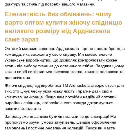
фактуру та стиль під потреби вашого магазину.
Елегантність без обмежень: чому
варто оптом купити жіночу спідницю
великого розміру від Арднаскела
саме зараз
Оптовий магазин спідниць Арднаскела - це не просто бренд, а
команда, яка закохана у свою справу. Ми маємо власне
українське виробництво, що дозволяє контролювати кожен
етап - від вибору тканини до останнього стібка. Завдяки цьому
кожен виріб вирізняється високою якістю, точною посадкою та
довговічністю.
Жіночі спідниці від виробника TM Ardnaskela створюються для
тих, хто цінує чесну українську якість і прагне дати своїм
клієнткам найкраще. Якщо вам потрібен надійний оптовий
виробник спідниць, ardnaskela.com завжди дотримується
високих стандартів.
Запрошуємо власників бутиків і магазинів до співпраці! Ми
пропонуємо зручні умови закупівель, швидке оформлення
замовлень і постійне оновлення колекцій. Також ви маєте