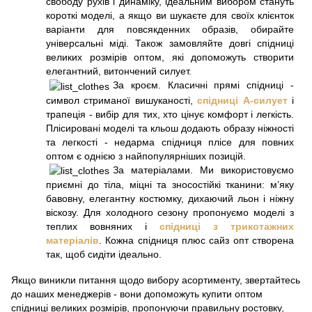
свободу рухів і динаміку, ідеальним вибором стануть
короткі моделі, а якщо ви шукаєте для своїх клієнток
варіанти для повсякденних образів, обирайте
універсальні міді. Також замовляйте довгі спідниці
великих розмірів оптом, які допоможуть створити
елегантний, витончений силует.
За кроєм. Класичні прямі спідниці -
символ стриманої вишуканості,
спідниці А-силует
і
трапеція - вибір для тих, хто цінує комфорт і легкість.
Плісировані моделі та кльош додають образу ніжності
та легкості - недарма спідниця плісе для повних
оптом є однією з найпопулярніших позицій.
За матеріалами. Ми використовуємо
приємні до тіла, міцні та зносостійкі тканини: м’яку
бавовну, елегантну костюмку, дихаючий льон і ніжну
віскозу. Для холодного сезону пропонуємо моделі з
теплих вовняних і
спідниці з трикотажних
матеріалів
. Кожна спідниця плюс сайз опт створена
так, щоб сидіти ідеально.
Якщо виникли питання щодо вибору асортименту, звертайтесь
до наших менеджерів - вони допоможуть купити оптом
спідниці великих розмірів, пропонуючи правильну ростовку,