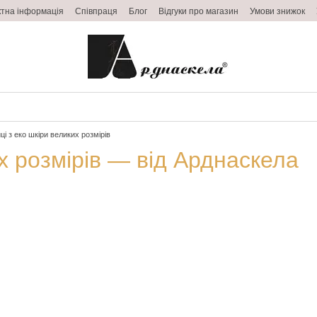
ктна інформація
Співпраця
Блог
Відгуки про магазин
Умови знижок
ці з еко шкіри великих розмірів
их розмірів — від Арднаскела