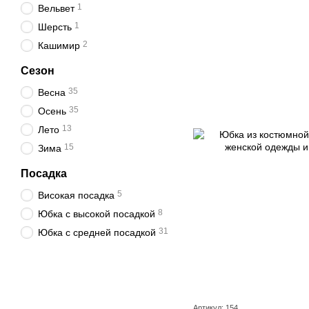
1
Вельвет
1
Шерсть
2
Кашимир
Сезон
35
Весна
35
Осень
13
Лето
15
Зима
Посадка
5
Високая посадка
8
Юбка с высокой посадкой
31
Юбка с средней посадкой
Артикул: 154