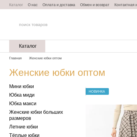
Перейти к основному контенту
Каталог
О нас
Оплата и доставка
Обмен и возврат
Контактная
Пользовательское соглашение
Договор оферты
Каталог
Главная
Женские юбки оптом
Женские юбки оптом
Мини юбки
НОВИНКА
Юбка миди
Юбка макси
Женские юбки больших
размеров
Летние юбки
Тёплые юбки