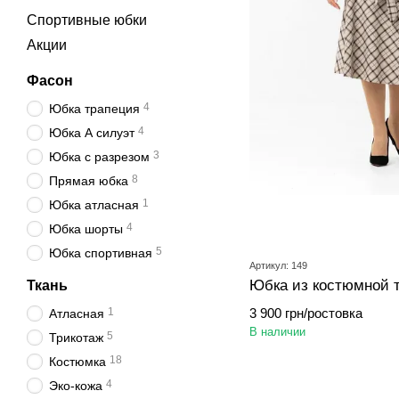
Спортивные юбки
Акции
Фасон
4
Юбка трапеция
4
Юбка А силуэт
3
Юбка с разрезом
8
Прямая юбка
1
Юбка атласная
4
Юбка шорты
5
Юбка спортивная
Артикул: 149
Юбка из костюмной 
Ткань
3 900 грн/ростовка
1
Атласная
В наличии
5
Трикотаж
18
Костюмка
4
Эко-кожа