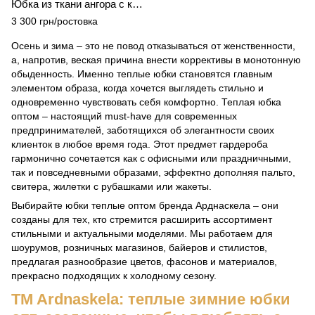
Юбка из ткани ангора с карманами
3 300 грн/ростовка
Осень и зима – это не повод отказываться от женственности,
а, напротив, веская причина внести коррективы в монотонную
обыденность. Именно теплые юбки становятся главным
элементом образа, когда хочется выглядеть стильно и
одновременно чувствовать себя комфортно. Теплая юбка
оптом – настоящий must-have для современных
предпринимателей, заботящихся об элегантности своих
клиенток в любое время года. Этот предмет гардероба
гармонично сочетается как с офисными или праздничными,
так и повседневными образами, эффектно дополняя пальто,
свитера, жилетки с рубашками или жакеты.
Выбирайте юбки теплые оптом бренда Арднаскела – они
созданы для тех, кто стремится расширить ассортимент
стильными и актуальными моделями. Мы работаем для
шоурумов, розничных магазинов, байеров и стилистов,
предлагая разнообразие цветов, фасонов и материалов,
прекрасно подходящих к холодному сезону.
TM Ardnaskela: теплые зимние юбки