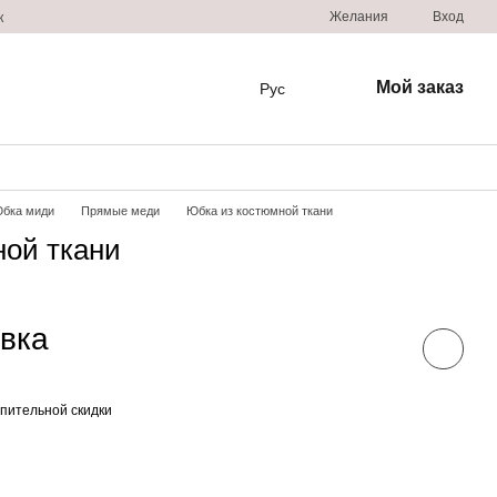
Желания
Вход
к
Мой заказ
Рус
бка миди
Прямые меди
Юбка из костюмной ткани
ной ткани
овка
пительной скидки